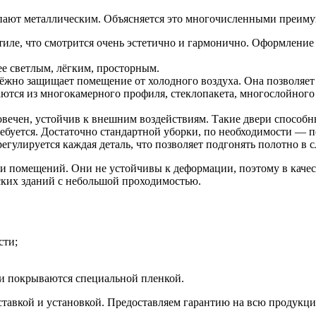
тупают металлическим. Объясняется это многочисленными преим
тиле, что смотрится очень эстетично и гармонично. Оформлени
е светлым, лёгким, просторным.
ёжно защищает помещение от холодного воздуха. Она позволяет о
ются из многокамерного профиля, стеклопакета, многослойного 
овечен, устойчив к внешним воздействиям. Такие двери способн
ебуется. Достаточно стандартной уборки, по необходимости — по
егулируется каждая деталь, что позволяет подгонять полотно в с
и помещений. Они не устойчивы к деформации, поэтому в качес
ских зданий с небольшой проходимостью.
сти;
ти покрываются специальной пленкой.
оставкой и установкой. Предоставляем гарантию на всю продукц