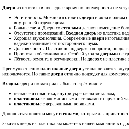
Двери
из пластика в последнее время по популярности не ус
Эстетичность. Можно изготовить
двери
и окна в одном с
внутренней отделке дома.
Больше света. Двери со
стеклами
делают помещение боле
Отсутствие промерзаний.
Входная дверь
из пластика над
Хорошая звукоизоляция. Современные
двери
изготавлива
надёжно защищает от постороннего шума.
Долговечность. Пластик не подвержен коррозии, он долг
Простота в обслуживании. Особый уход за
дверьми
не тр
Лёгкость ремонта и регулировки. На
дверях
из пластика р
Преимущественно
пластиковые двери
устанавливаются внутр
используются. Но такие
двери
отлично подходят для коммерче
Входные
двери по материалы бывают трёх видов:
цельные из пластика, внутри укреплены металлом;
пластиковые
с алюминиевыми вставками с наружной ча
пластиковые
с деревянными вставками.
Дополняться полотна могут
стеклами
, которые для приватнос
Заказать дверь из пластика вы можете в нашей компании в с д